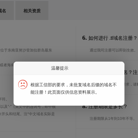
域名
相关资质
6.
如何进行 .tl域名注册？
东帝汶位于东南亚努沙登加拉群岛最东
通过我司注册可以即刻生效。
南或者海南的简称，地域性强。
温馨提示
7.
谁可以注册 .tl域名
根据工信部的要求，未批复域名后缀的域名不
想了解.tl域名的注册要求，
能注册！此页面仅供信息资料展示。
字符。
8.
注册期限是多长？
、以及"-"（英文中的连词号，即中横
能用作开头和结尾。注*中文域名实际是
注册期限从1年到10年不等。