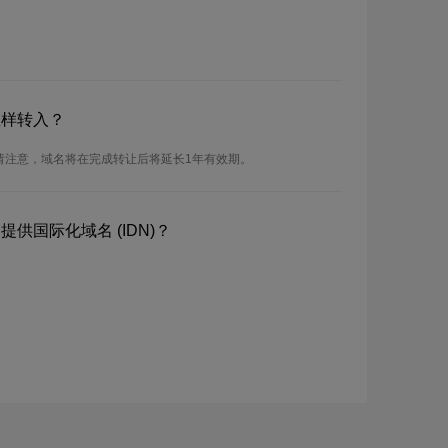
怎样转入？
。请注意，域名将在完成转让后将延长1年有效期。
提供国际化域名 (IDN)？