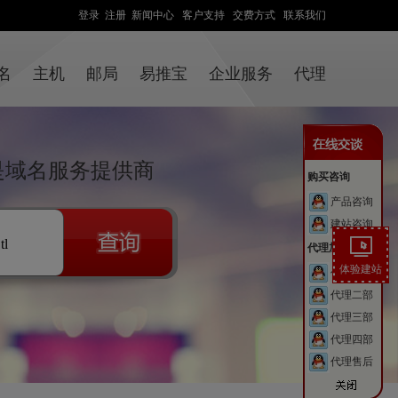
登录
注册
新闻中心
客户支持
交费方式
联系我们
名
主机
邮局
易推宝
企业服务
代理
站是域名服务提供商
购买咨询
产品咨询
建站咨询
.tl
代理加盟
体验建站
代理一部
代理二部
代理三部
代理四部
代理售后