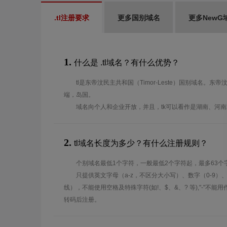
.tl注册要求
更多国别域名
更多NewG
1.
什么是 .tl域名？有什么优势？
tl是东帝汶民主共和国（Timor-Leste）国别域名。
端，岛国。
域名向个人和企业开放，并且，tk可以看作是湖南、河
2.
tl域名长度为多少？有什么注册规则？
个别域名最低1个字符，一般最低2个字符起，最多63个
只提供英文字母（a-z，不区分大小写）、数字（0-9）
线），不能使用空格及特殊字符(如!、$、&、? 等),"-"不
转码后注册。