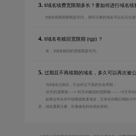
3.
tl域名续费宽限期多长？要如何进行域名续
tl域名续期宽限期是30天，我司注册的域名可以在后台
4.
tl域名有赎回宽限期 (rgp) ？
有，.tl域名赎回的宽限期是30天。
5.
过期且不再续期的域名，多久可以再次被
当tl域名过期后，它会经过下面的生命周期：
30天的宽限期-----> 30天内赎回的宽限期------- >5天等
如果合作伙伴不续期或恢复域名，它将在到期日期的大约
意，域名重新注册，应遵循先到先得的原则。