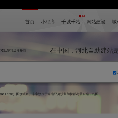
首页
小程序
千城千站
网站建设
域
在中国，河北自助建
NIC双认证顶级注册商
imor-Leste）国别域名。东帝汶位于东南亚努沙登加拉群岛最东端，岛国