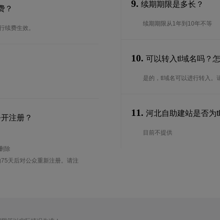
9.
续期期限是多长？
费？
续期期限从1年到10年不等
进行续费生效。
10.
可以转入tl域名吗？
是的，tl域名可以进行转入
11.
河北自助建站是否为tl
公开注册？
目前不提供
待删除
75天后对公众重新注册。请注