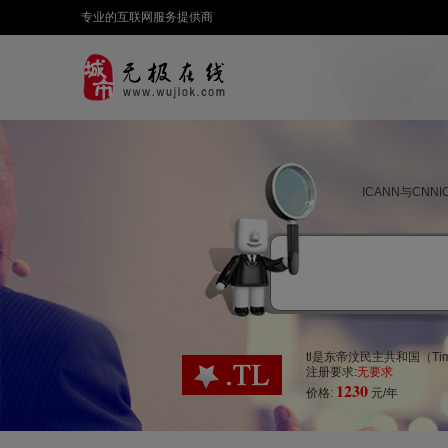
专业的互联网服务提供商
ICANN与CN
tl是东帝汶民主共和国（T
注册要求:
无要求
1230
价格:
元/年