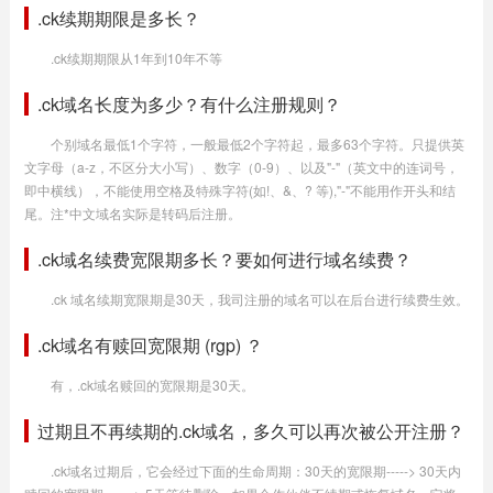
.ck续期期限是多长？
.ck续期期限从1年到10年不等
.ck域名长度为多少？有什么注册规则？
个别域名最低1个字符，一般最低2个字符起，最多63个字符。只提供英
文字母（a-z，不区分大小写）、数字（0-9）、以及"-"（英文中的连词号，
即中横线），不能使用空格及特殊字符(如!、&、? 等),"-"不能用作开头和结
尾。注*中文域名实际是转码后注册。
.ck域名续费宽限期多长？要如何进行域名续费？
.ck 域名续期宽限期是30天，我司注册的域名可以在后台进行续费生效。
.ck域名有赎回宽限期 (rgp) ？
有，.ck域名赎回的宽限期是30天。
过期且不再续期的.ck域名，多久可以再次被公开注册？
.ck域名过期后，它会经过下面的生命周期：30天的宽限期-----> 30天内