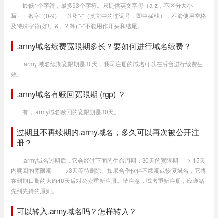
最低1个字符，最多63个字符。只提供英文字母（a-z，不区分大小
写）、数字（0-9）、以及"-"（英文中的连词号，即中横线），不能使用空格
及特殊字符(如!、&、? 等),"-"不能用作开头和结尾。
.army域名续费宽限期多长？要如何进行域名续费？
.army 域名续期宽限期是30天，我司注册的域名可以在后台进行续费生
效。
.army域名有赎回宽限期 (rgp) ？
有，.army域名赎回的宽限期是30天。
过期且不再续期的.army域名，多久可以再次被公开注
册？
.army域名过期后，它会经过下面的生命周期：30天的宽限期-----> 15天
内赎回的宽限期------->3天等待删除。如果合作伙伴不续期或恢复域名，它将
在到期日期的大约48天后对公众重新注册。请注意，域名重新注册，应遵循
先到先得的原则。
可以转入.army域名吗？怎样转入？