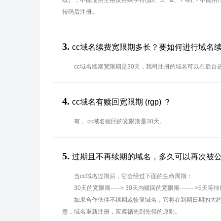
线），不能使用空格及特殊字符(如!、$、&、? 等),"-"不
转码后注册。
3.
cc域名续费宽限期多长？要如何进行域名
cc域名续期宽限期是30天，我司注册的域名可以在后台
4.
cc域名有赎回宽限期 (rgp) ？
有，.cc域名赎回的宽限期是30天。
5.
过期且不再续期的域名，多久可以再次被
当cc域名过期后，它会经过下面的生命周期：
30天的宽限期-----> 30天内赎回的宽限期------- >5天等
如果合作伙伴不续期或恢复域名，它将在到期日期的大约
意，域名重新注册，应遵循先到先得的原则。