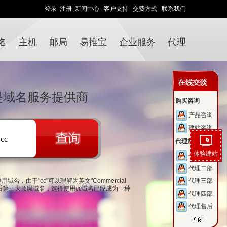
登录
注册
新闻中心
客户支持
交费方式
联系我们
名
主机
邮局
易推宝
企业服务
代理
站是域名服务提供商
购买咨询
产品咨询
建站咨询
.cc
代理加盟
体验建站
代理一部
代理二部
名，由于"cc"可以理解为英文"Commercial
代理三部
之后第三大顶级域名，选择使用cc域名已经成为一种
代理四部
代理售后