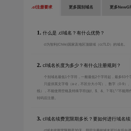
.cl注册要求
更多国别域名
更多NewG
1.
什么是 .cl域名？有什么优势？
cl为智利(Chile)国家及地区顶级域（ccTLD）的域名。
2.
cl域名长度为多少？有什么注册规则？
个别域名最低1个字符，一般最低2个字符起，最多63个
只提供英文字母（a-z，不区分大小写）、数字（0-9）
线），不能使用空格及特殊字符(如!、$、&、? 等),"-"不
转码后注册。
3.
cl域名续费宽限期多长？要如何进行域名续
cl域名续期宽限期是30天，我司注册的域名可以在后台