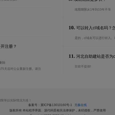
续期期限从1年到10年不等
10.
可以转入cl域名吗？
是的，cl域名可以进行转入
公开注册？
11.
河北自助建站是否为cl
待删除
目前不提供!
75天后对公众重新注册。请注
期限等以实际情况为准！
备案号：冀ICP备13010160号-1
无极在线
版权所有 本站程序界面、源代码受相关法律保护，未经授权，严禁使用