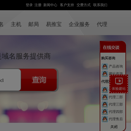
登录
注册
新闻中心
客户支持
交费方式
联系我们
名
主机
邮局
易推宝
企业服务
代理
站是域名服务提供商
购买咨询
产品咨询
建站咨询
.cl
代理加盟
体验建站
代理一部
代理二部
代理三部
代理四部
代理售后