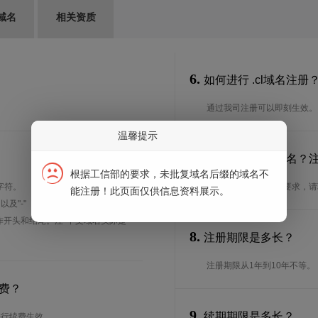
域名
相关资质
6.
如何进行 .cl域名注册
通过我司注册可以即刻生效。
温馨提示
7.
谁可以注册 .cl域名
根据工信部的要求，未批复域名后缀的域名不
字符。
想了解.cl域名的注册要求，
能注册！此页面仅供信息资料展示。
、以及"-"（英文中的连词号，即中横
能用作开头和结尾。注*中文域名实际是
8.
注册期限是多长？
注册期限从1年到10年不等。
费？
9.
续期期限是多长？
进行续费生效。