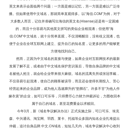
英文来表示会面临两个问题：一方面是难以记忆，另一方面是难以广泛传
播。但如果使用中文域名，那就简单直观得多。以“海信.COM”为例，对于
大多数人而言，记住并准确写出海信的英文名(Hisense)还是有一定困难
的，而且十分容易与其他英文拼写的类似企业相混淆；但使用“海
信.COM”中文域名，就十分简单直观，不仅清晰醒目，没有歧义混淆，也
便于企业在全球互联网上建立、提升自己的知名度，让更多的用户能够更
方便地找到自己。
然而，正因为中文域名的直接与便捷，如果企业对互联网技术的最新
发展了解不足，或者由于中文域名保护意识落后，导致自身品牌的中文域
名被他人抢注，就会给企业带来很大麻烦。域名的流离失所或张冠李戴，
不仅容易引起混淆，使自己的顾客被误导，而且还会使得长期投入、苦心
经营起来的企业品牌，成为他人迅速蹿升的“垫脚石”。许多不甘“为他人作
嫁衣裳”的企业，如可口可乐等，只得费尽心力财力仲裁诉讼，力图收回本
属于自己的域名，甚至花费重金以求赎回。
今年3月，新《域名争议解决办法》正式实施之际，可口可乐、埃克
森、中兴通讯、淘宝网、羽西、莱卡、托福等众多国内知名企业扎堆提出
仲裁，追讨自身品牌.中文.CN域名，短短几天内，域名争议解决中心收到