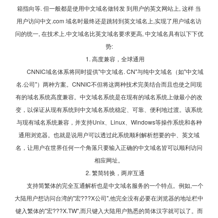
箱指向等. 但一般都是使用中文域名做转发 到用户的英文网站上, 这样 当
用户访问中文.com 域名时最终还是跳转到英文域名上,实现了用户域名访
问的统一, 在技术上.中文域名比英文域名要求更高, 中文域名具有以下下优
势:
1. 高度兼容，全球通用
CNNIC域名体系将同时提供"中文域名. CN"与纯中文域名（如"中文域
名.公司"）两种方案。CNNIC不但将这两种技术完美结合而且也使之同现
有的域名系统高度兼容。中文域名系统是在现有的域名系统上做最小的改
变，以保证从现有系统到中文域名系统稳定、可靠、便利地过渡。该系统
与现有域名系统兼容，并支持Unix、Linux、Windows等操作系统和各种
通用浏览器。也就是说用户可以透过此系统顺利解析想要的中、英文域
名，让用户在世界任何一个角落只要输入正确的中文域名皆可以顺利访问
相应网址。
2. 繁简转换，两岸互通
支持简繁体的完全互通解析也是中文域名服务的一个特点。例如,一个
大陆用户想访问台湾的"宏???X公司",他完全没有必要在浏览器的地址栏中
键入繁体的"宏???X.TW",而只键入大陆用户熟悉的简体汉字就可以了。而