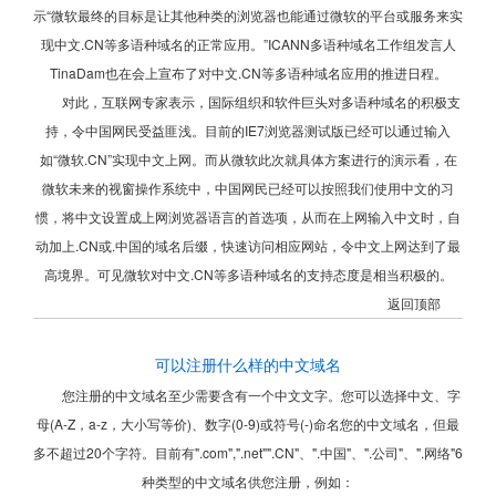
示“微软最终的目标是让其他种类的浏览器也能通过微软的平台或服务来实
现中文.CN等多语种域名的正常应用。”ICANN多语种域名工作组发言人
TinaDam也在会上宣布了对中文.CN等多语种域名应用的推进日程。
对此，互联网专家表示，国际组织和软件巨头对多语种域名的积极支
持，令中国网民受益匪浅。目前的IE7浏览器测试版已经可以通过输入
如“微软.CN”实现中文上网。而从微软此次就具体方案进行的演示看，在
微软未来的视窗操作系统中，中国网民已经可以按照我们使用中文的习
惯，将中文设置成上网浏览器语言的首选项，从而在上网输入中文时，自
动加上.CN或.中国的域名后缀，快速访问相应网站，令中文上网达到了最
高境界。可见微软对中文.CN等多语种域名的支持态度是相当积极的。
返回顶部
可以注册什么样的中文域名
您注册的中文域名至少需要含有一个中文文字。您可以选择中文、字
母(A-Z，a-z，大小写等价)、数字(0-9)或符号(-)命名您的中文域名，但最
多不超过20个字符。目前有".com",".net"".CN"、".中国"、".公司"、".网络"6
种类型的中文域名供您注册，例如：