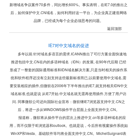
新增域名争议案件70多件，同比增长600%。事实表明，在IE7.0的推出之
后，如何保护中文.CN域名，如何利用好这一平台，为企业真正建造网络
品牌，已经成为每个企业必须思考的问题。
返回顶部
IE7对中文域名的促进
多年以前.针对域名多语言的需求.ICANN推出了可行方案全面快速地
推进包括中文.CN在内的多语种域名（IDN）的发展, 在90年代后期 已经
形成了一整套的国际通用标准和IDN域名解决方案,只是当时相关的操作系
统和软件程序还没有立刻支持这些最新标准而已,以前要使用中文域名,需
要安装相应的插件,但微软在2006年下半年推出的IE7,就支持相关IDN中文
域名标准,也就是说 从IE7开始.中文域名就无需再使用插件.方便了用户访
问. 同事微软公司还向国际社会宣布：微软继IE7浏览器支持中文.CN之
后，将进一步从WINDOWS操作平台层面上全面支持中文.CN。
报道称，微软将从操作平台的层次上推进中文.cn等多语种域名的应
用，而不仅限于IE浏览器和outlook。也就是说，今后所有视窗操作系统如
WinXP和Vesta、基础软件等均将全面支持中文.CN。MichelSuignard表